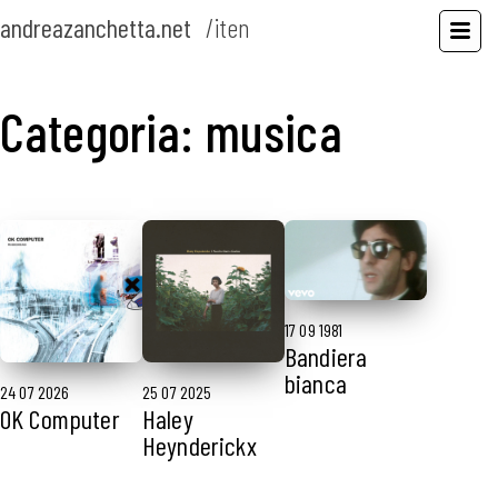
andreazanchetta.net
/
it
en
Categoria: musica
17 09 1981
Bandiera
bianca
24 07 2026
25 07 2025
OK Computer
Haley
Heynderickx