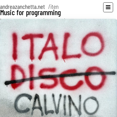
andreazanchetta.net
/
it
en
Music for programming
Mixes to focus the brain (and restart)